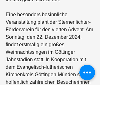
Eine besonders besinnliche 
Veranstaltung plant der Sternenlichter-
Förderverein für den vierten Advent: Am 
Sonntag, den 22. Dezember 2024, 
findet erstmalig ein großes 
Weihnachtssingen im Göttinger 
Jahnstadion statt. In Kooperation mit 
dem Evangelisch-lutherischen 
Kirchenkreis Göttingen-Münden soll mit 
hoffentlich zahlreichen Besucherinnen 
und Besuchern eine weihnachtliche 
Atmosphäre im Stadion erzeugt werden.
Wir freuen uns schon jetzt auf diese 
besonderen Veranstaltungen und 
informieren via Facebook und 
Instagram, auf unserer Internetseite 