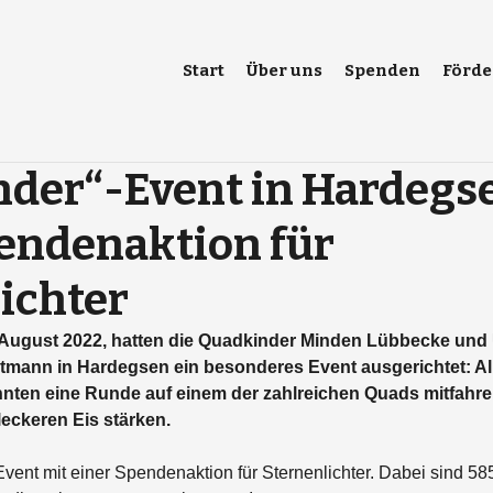
Start
Über uns
Spenden
Förde
der“-Event in Hardegs
pendenaktion für
ichter
 August 2022, hatten die Quadkinder Minden Lübbecke un
rtmann in Hardegsen ein besonderes Event ausgerichtet: All
nten eine Runde auf einem der zahlreichen Quads mitfahre
eckeren Eis stärken. 
ent mit einer Spendenaktion für Sternenlichter. Dabei sind 585