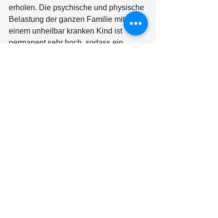
erholen. Die psychische und physische 
Belastung der ganzen Familie mit 
einem unheilbar kranken Kind ist 
permanent sehr hoch, sodass ein 
Aufenthalt im Kinder- und 
Jugendhospiz wie eine 
"Krafttankstelle" für alle sein kann. 
Damit diese "Krafttankstelle" 
bestmöglich ausgestattet ist, sammeln 
wir jetzt schon Spenden. Denn die 
gesamte Inneneinrichtung muss über 
Spenden finanziert werden. Umso 
mehr freuen wir uns über die Spende in 
Höhe von 550 Euro, die durch einen 
Stand im Kauf Park und durch weiteres 
Spendensammeln zustande 
gekommen ist. Ganz herzlichen Dank 
dafür und toll, dass ihr uns mit so viel 