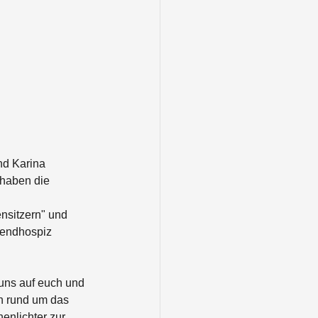
nd Karina 
 haben die 
nsitzern" und 
gendhospiz 
 uns auf euch und 
n rund um das 
enlichter zur 