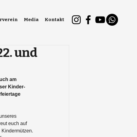
rverein
Media
Kontakt
22. und
auch am 
er Kinder- 
eiertage 
 unseres 
eut euch auf 
 Kindermützen. 