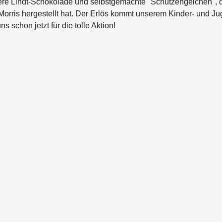
re Lindt-Schokolade und selbstgemachte "Schutzengelchen", d
orris hergestellt hat. Der Erlös kommt unserem Kinder- und J
 schon jetzt für die tolle Aktion!