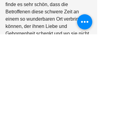
finde es sehr schön, dass die 
Betroffenen diese schwere Zeit an 
einem so wunderbaren Ort verbringen 
können, der ihnen Liebe und 
Geborgenheit schenkt und wo sie nicht 
alleine sind. Ich wünsche allen 
Leserinnen und Lesern ein frohes 
Weihnachtsfest und alles Gute für das 
neue Jahr, vor allem Gesundheit!" 
Das wünschen wir dir und deiner 
Familie auch, lieber Tim!  Und: Vielen 
lieben Dank für deinen Einsatz als 
Sternenlichter-Botschafter! 
Impressum
© 2026 Sternenlichter
Göttingen
Datenschut