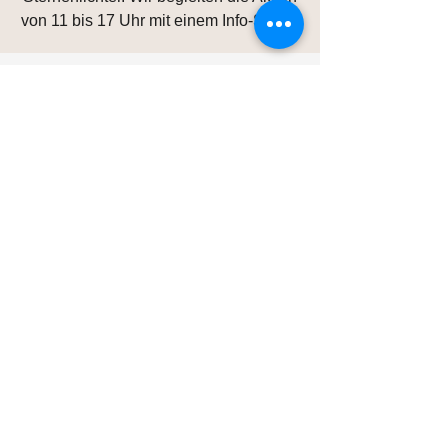
von 11 bis 17 Uhr mit einem Info-Stand.
Zeit & Ort
04. Apr. 2026, 11:00 – 21:00
pibosa & friends | Foodhall Göttingen,
Göttinger Str. 55, 37124 Rosdorf,
Deutschland
Impressum
© 2026 Sternenlichter
Göttingen
Datenschut
z
Wir sind Mitglied im