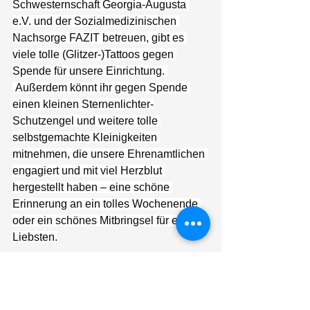
Schwesternschaft Georgia-Augusta 
e.V. und der Sozialmedizinischen 
Nachsorge FAZIT betreuen, gibt es 
viele tolle (Glitzer-)Tattoos gegen 
Spende für unsere Einrichtung. 
 Außerdem könnt ihr gegen Spende 
einen kleinen Sternenlichter-
Schutzengel und weitere tolle 
selbstgemachte Kleinigkeiten 
mitnehmen, die unsere Ehrenamtlichen 
engagiert und mit viel Herzblut 
hergestellt haben – eine schöne 
Erinnerung an ein tolles Wochenende 
oder ein schönes Mitbringsel für eure 
Liebsten.
Wir freuen uns außerdem auf euren 
Besuch in der Vortragslounge: Am 
Sonntag, den 09.02., hält Gabriele 