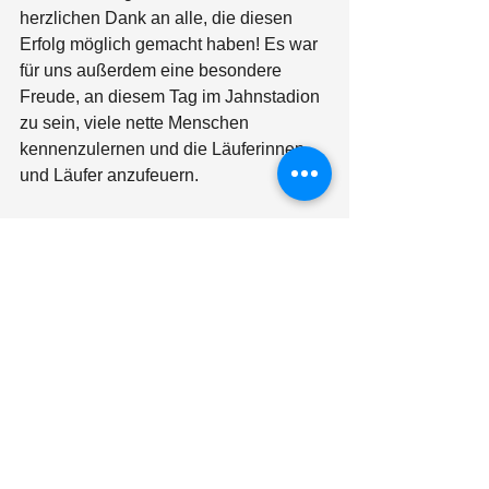
herzlichen Dank an alle, die diesen 
Erfolg möglich gemacht haben! Es war 
für uns außerdem eine besondere 
Freude, an diesem Tag im Jahnstadion 
zu sein, viele nette Menschen 
kennenzulernen und die Läuferinnen 
und Läufer anzufeuern.
Göttinger Bürgerfrühstück
Uns ist die Vernetzung, der Austausch 
und das gegenseitige Zuhören und 
voneinander Lernen sehr wichtig. Aus 
diesem Grund waren Nicole Zimmer 
und Gabriele Pfahlert am Sonntag, den 
2. Juni, auch wieder beim Göttinger 
Bürgerfrühstück dabei. In lockerer 
Atmosphäre konnten sich die beiden 
mit vielen unterschiedlichen Menschen 